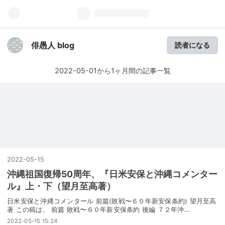
俳愚人 blog
読者になる
2022-05-01から1ヶ月間の記事一覧
2022
-
05
-
15
沖縄祖国復帰50周年、『日米安保と沖縄コメンター
ル』上・下（望月至高著）
日米安保と沖縄コメンタール 前篇(敗戦〜６０年新安保条約) 望月至高
著 この稿は、 前篇 敗戦〜６０年新安保条約 後編 ７２年沖…
2022-05-15 15:24